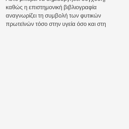
καθώς η επιστημονική βιβλιογραφία
αναγνωρίζει τη συμβολή των φυτικών
πρωτεϊνών τόσο στην υγεία όσο και στη
βιωσιμότητα.
Το ερώτημα δεν είναι αν χρειαζόμαστε
πρωτεΐνη – τη χρειαζόμαστε. Το ερώτημα
είναι πώς ισορροπούμε τις πηγές της μέσα σε
ένα ρεαλιστικό και πολιτισμικά βιώσιμο
πλαίσιο.
Λιπαρά και αριθμητικές
αντιφάσεις στην νέα