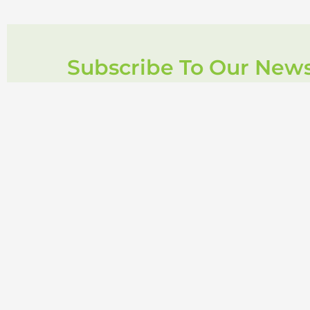
Subscribe To Our News
About
Από το
2008
έως σήμερα ασχολούμαι με κλινικά περιστατικά, 
και του θηλασμού, διατροφή στην παιδική και εφηβική ηλικία, ά
και η επιμόρφωση στην υγιεινή διατροφή.