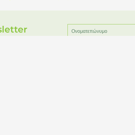
letter
διατροφή κατά της διάρκεια της εγκυμοσύνης
λλα κύρια μέριμνά μου είναι η εκπαίδευση