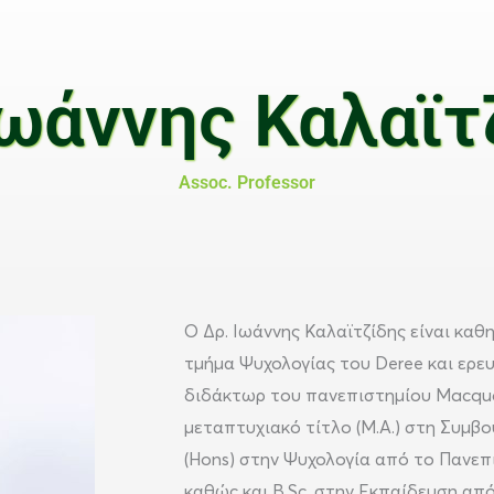
Ιωάννης Καλαϊτ
Assoc. Professor
Ο Δρ. Ιωάννης Καλαϊτζίδης είναι καθη
τμήμα Ψυχολογίας του Deree και ερευ
διδάκτωρ του πανεπιστημίου Macquar
μεταπτυχιακό τίτλο (M.A.) στη Συμβο
(Hons) στην Ψυχολογία από το Πανεπ
καθώς και B.Sc. στην Εκπαίδευση απ