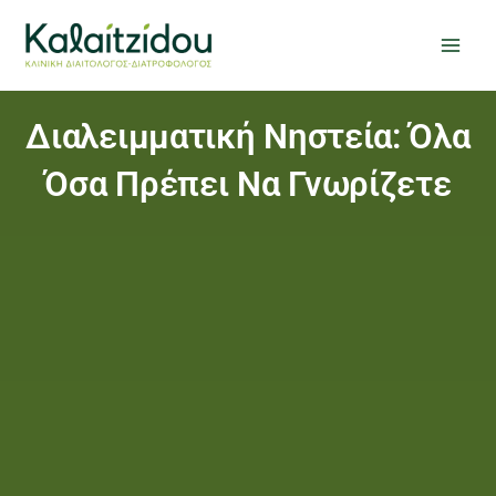
Μετάβαση
στο
περιεχόμενο
Διαλειμματική Νηστεία: Όλα
Όσα Πρέπει Να Γνωρίζετε