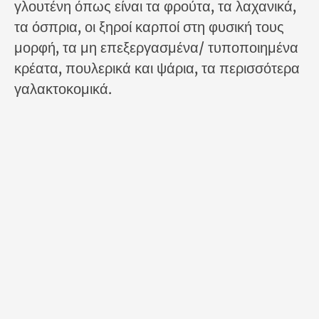
γλουτένη όπως είναι τα φρούτα, τα λαχανικά,
τα όσπρια, οι ξηροί καρποί στη φυσική τους
μορφή, τα μη επεξεργασμένα/ τυποποιημένα
κρέατα, πουλερικά και ψάρια, τα περισσότερα
γαλακτοκομικά.
Το καλαμπόκι, το σόργο, το κεχρί, το ρύζι, και
τα λεγόμενα ψευδοδημητριακά όπως το
φαγόπυρο, ο αμάραντος και η κινόα
θεωρούνται ασφαλή για κατανάλωση από
ασθενείς με κοιλιοκάκη.
Ο παράγοντας της επιμόλυνσης
Οι ασθενείς πρέπει να δώσουν ιδιαίτερη